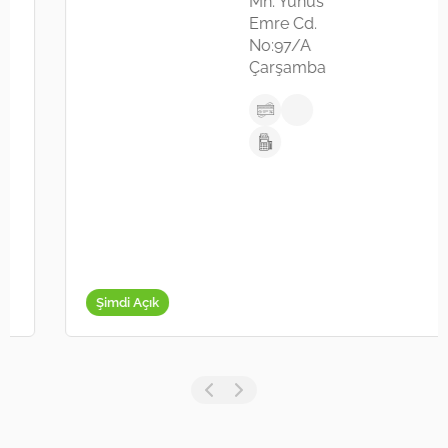
Mh. Yunus
Emre Cd.
No:97/A
Çarşamba
Şimdi Açık