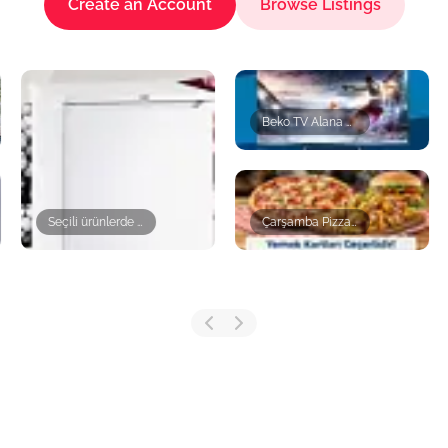
Create an Account
Browse Listings
Beko TV Alana Kahve Makinesi HEDİYE
Seçili ürünlerde Beko Derin Dondurucu HEDİYE
Çarşamba Pizza Burger