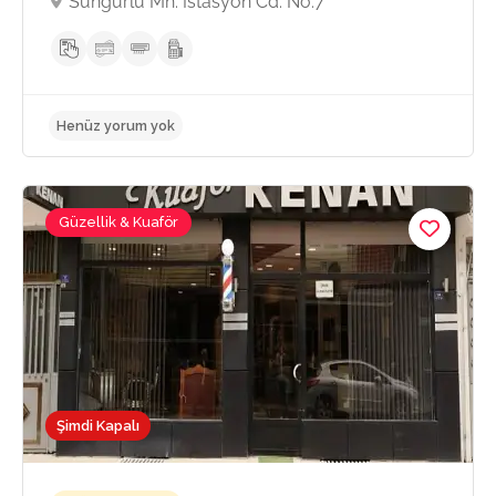
Sungurlu Mh. İstasyon Cd. No:7
Güzellik & Kuaför
Henüz yorum yok
Şimdi Kapalı