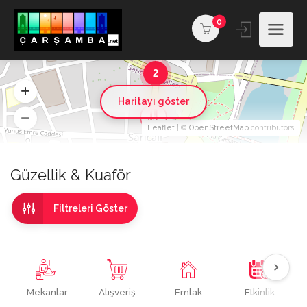
0
2
Haritayı göster
Leaflet
| ©
OpenStreetMap
contributors
Güzellik & Kuaför
Filtreleri Göster
Mekanlar
Alışveriş
Emlak
Etkinlik