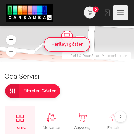
0
Haritayı göster
Leaflet
| ©
OpenStreetMap
contributors
Oda Servisi
Filtreleri Göster
Tümü
Mekanlar
Alışveriş
Emlak