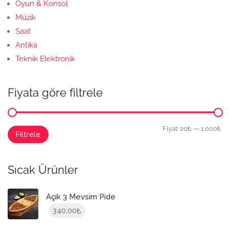
Oyun & Konsol
Müzik
Saat
Antika
Teknik Elektronik
Fiyata göre filtrele
En
En
Fiyat:
20₺
—
1.000₺
Filtrele
düşük
yüksek
fiyat
fiyat
Sıcak Ürünler
Açık 3 Mevsim Pide
340,00
₺