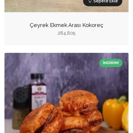
Sepete Ekle
Çeyrek Ekmek Arası Kokoreç
284,80
₺
İNDIRIM!