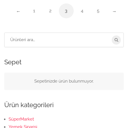
←
1
2
3
4
5
→
Arama:
Sepet
Sepetinizde ürün bulunmuyor.
Ürün kategorileri
SüperMarket
Yemek Siparişi