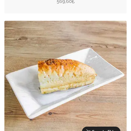
569,60
₺