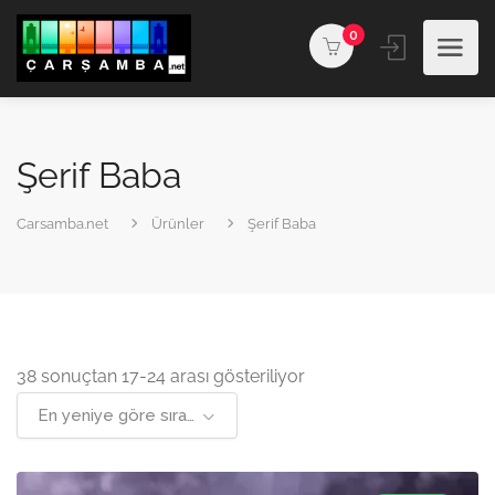
0
Şerif Baba
Carsamba.net
Ürünler
Şerif Baba
En
38 sonuçtan 17-24 arası gösteriliyor
yeniye
En yeniye göre sırala
göre
sıralandı