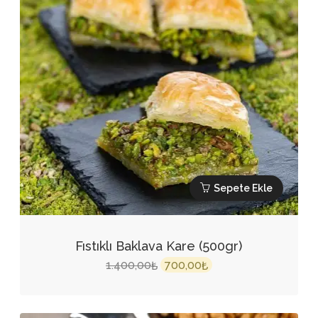
Sepete Ekle
Fıstıklı Baklava Kare (500gr)
Orijinal
Şu
1.400,00
700,00
₺
₺
fiyat:
andaki
1.400,00₺.
fiyat: