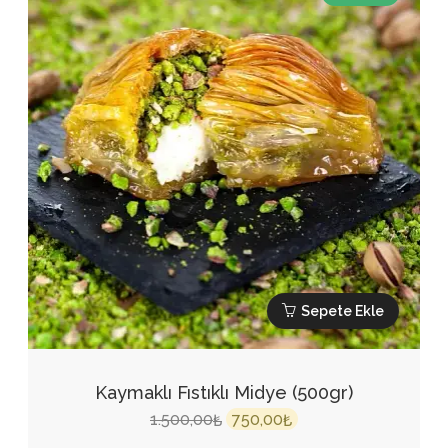
Sepete Ekle
Kaymaklı Fıstıklı Midye (500gr)
Orijinal
Şu
1.500,00
750,00
₺
₺
fiyat:
andaki