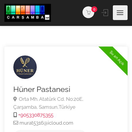
0
Şu an Açık
Hüner Pastanesi
Orta Mh. Atatürk Cd. No:20E,
Çarşamba,
Samsun,
Türkiye
+905330875355
murat5316@icloud.com