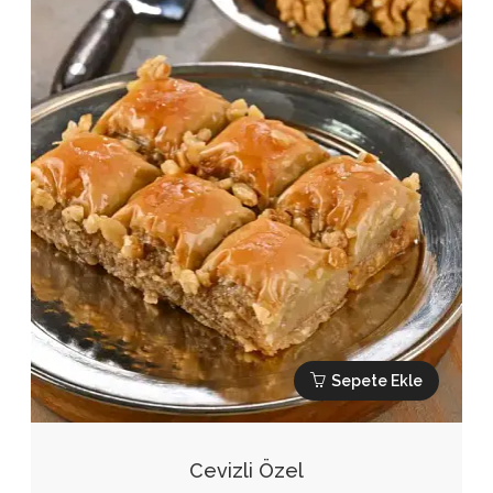
700,00₺.
Sepete Ekle
Cevizli Özel