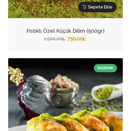
Sepete Ekle
Fıstıklı Özel Küçük Dilim (500gr)
Orijinal
Şu
1.500,00
750,00
₺
₺
fiyat:
andaki
1.500,00₺.
fiyat:
750,00₺.
İNDIRIM!