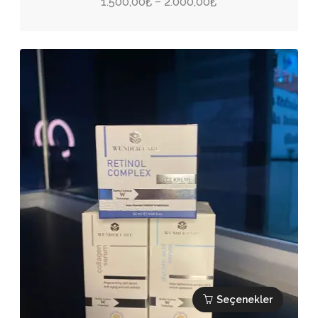
Fiyat
1.500,00
2.000,00
–
₺
₺
fazla
aralığı:
varyasyonu
1.500,00₺
var.
-
Seçenekler
2.000,00₺
ürün
sayfasından
seçilebilir
Seçenekler