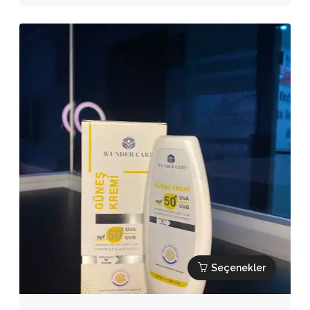
varyasyonu
1.500,00₺
var.
-
Seçenekler
2.000,00₺
ürün
sayfasından
seçilebilir
Seçenekler
Bu