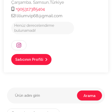
Çarşamba,
Samsun,
Türkiye
+905317385404
liliumvip68@gmail.com
Henüz derecelendirme
bulunamadı!
Satıcının Profili