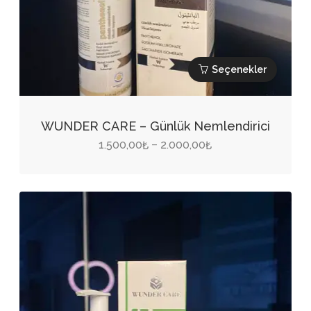
Seçenekler
Bu
ürünün
WUNDER CARE – Günlük Nemlendirici
birden
Fiyat
1.500,00
2.000,00
–
₺
₺
fazla
aralığı:
varyasyonu
1.500,00₺
var.
-
Seçenekler
2.000,00₺
ürün
sayfasından
seçilebilir