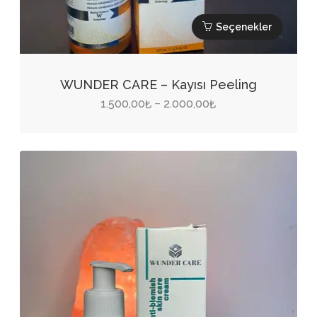
Seçenekler
Bu
ürünün
WUNDER CARE – Kayısı Peeling
birden
Fiyat
1.500,00
2.000,00
–
₺
₺
fazla
aralığı:
varyasyonu
1.500,00₺
var.
-
Seçenekler
2.000,00₺
ürün
sayfasından
seçilebilir