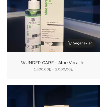
Seçenekler
Bu
ürünün
WUNDER CARE – Aloe Vera Jel
birden
Fiyat
1.500,00
2.000,00
–
₺
₺
fazla
aralığı:
varyasyonu
1.500,00₺
var.
-
Seçenekler
2.000,00₺
ürün
sayfasından