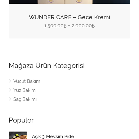
Bu
ürünün
WUNDER CARE – Gece Kremi
birden
Fiyat
1.500,00
2.000,00
–
₺
₺
fazla
aralığı:
varyasyonu
1.500,00₺
var.
-
Seçenekler
2.000,00₺
Mağaza Ürün Kategorisi
ürün
sayfasından
Vücut Bakım
seçilebilir
Yüz Bakım
Saç Bakımı
Popüler
Açık 3 Mevsim Pide