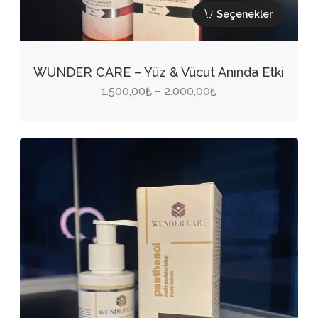
Seçenekler
Bu
ürünün
WUNDER CARE – Yüz & Vücut Anında Etki
birden
Fiyat
1.500,00
2.000,00
–
₺
₺
fazla
aralığı:
varyasyonu
1.500,00₺
var.
-
Seçenekler
2.000,00₺
ürün
sayfasından
seçilebilir