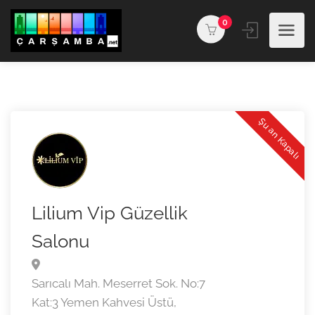
0
Şu an Kapalı
Lilium Vip Güzellik
Salonu
Sarıcalı Mah. Meserret Sok. No:7
Kat:3 Yemen Kahvesi Üstü,