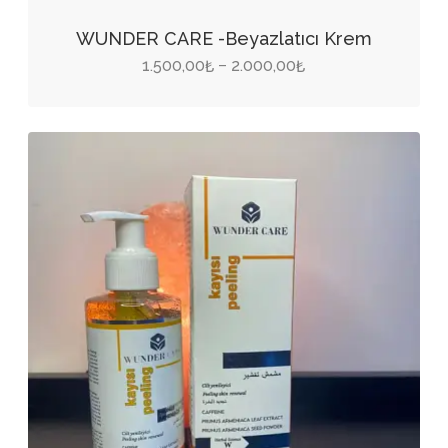
Bu
ürünün
WUNDER CARE -Beyazlatıcı Krem
birden
Fiyat
1.500,00
2.000,00
–
₺
₺
fazla
aralığı:
varyasyonu
1.500,00₺
var.
-
Seçenekler
2.000,00₺
ürün
sayfasından
seçilebilir