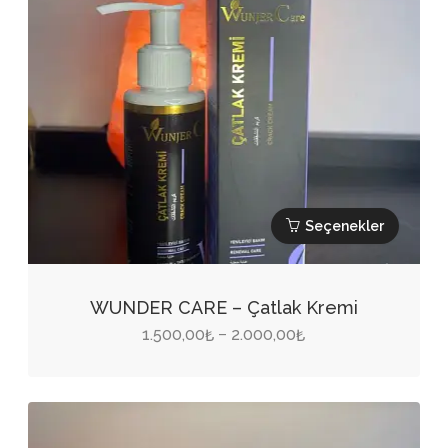
Seçenekler
Bu
ürünün
WUNDER CARE – Çatlak Kremi
birden
Fiyat
1.500,00
2.000,00
–
₺
₺
fazla
aralığı:
varyasyonu
1.500,00₺
var.
-
Seçenekler
2.000,00₺