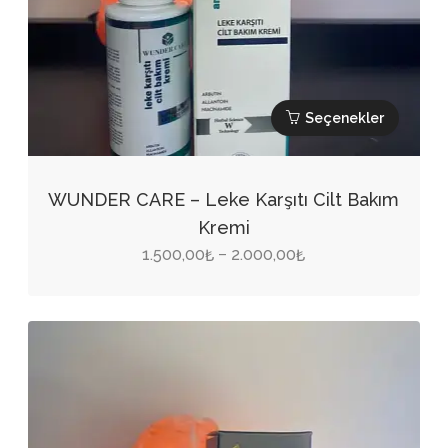
Seçenekler
Bu
ürünün
WUNDER CARE – Leke Karşıtı Cilt Bakım
birden
Kremi
fazla
Fiyat
1.500,00
2.000,00
–
₺
₺
varyasyonu
aralığı:
var.
1.500,00₺
Seçenekler
-
ürün
2.000,00₺
sayfasından
seçilebilir