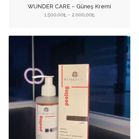
ürünün
WUNDER CARE – Güneş Kremi
birden
Fiyat
1.500,00
2.000,00
–
₺
₺
fazla
aralığı:
varyasyonu
1.500,00₺
var.
-
Seçenekler
2.000,00₺
ürün
sayfasından
seçilebilir