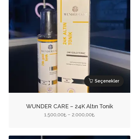
seçilebilir
Seçenekler
Bu
ürünün
WUNDER CARE – 24K Altın Tonik
birden
Fiyat
1.500,00
2.000,00
–
₺
₺
fazla
aralığı:
varyasyonu
1.500,00₺
var.