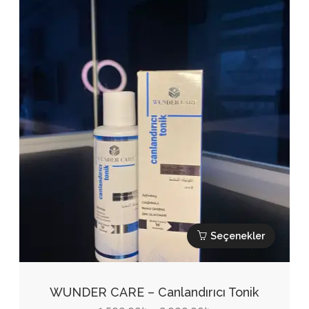
-
Seçenekler
2.000,00₺
ürün
sayfasından
seçilebilir
Seçenekler
Bu
ürünün
WUNDER CARE – Canlandırıcı Tonik
birden