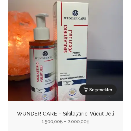
ürün
sayfasından
seçilebilir
Seçenekler
Bu
ürünün
WUNDER CARE – Sıkılaştırıcı Vücut Jeli
birden
Fiyat
1.500,00
2.000,00
–
₺
₺
fazla
aralığı: