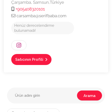
Çarşamba,
Samsun,
Türkiye
+905408320101
carsamba@serifbaba.com
Henüz derecelendirme
bulunamadı!
Satıcının Profili