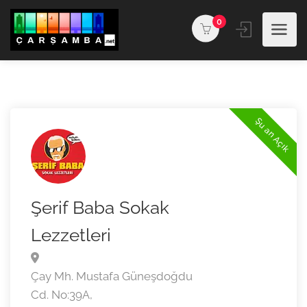
0
Şu an Açık
Şerif Baba Sokak
Lezzetleri
Çay Mh. Mustafa Güneşdoğdu
Cd. No:39A,