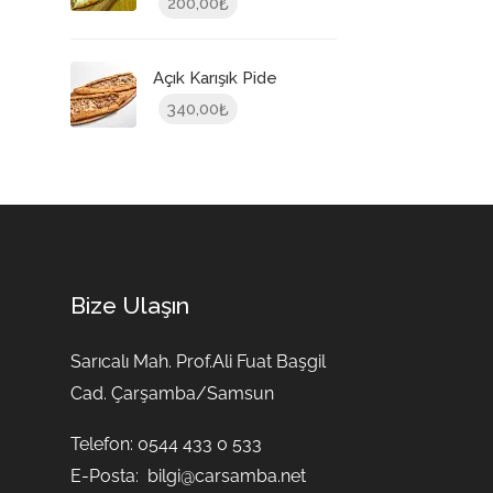
200,00
₺
Açık Karışık Pide
340,00
₺
Bize Ulaşın
Sarıcalı Mah. Prof.Ali Fuat Başgil
Cad. Çarşamba/Samsun
Telefon: 0544 433 0 533
E-Posta:
bilgi@carsamba.net