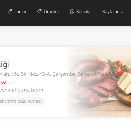
İlanlar
Ürünler
Satıcılar
Sayfalar
iği
 Mah. 461. Sk. No:2/B-A,
Çarşamba,
Samsun,
Türkiye
750
eynir@hotmail.com
endirme bulunamadı!