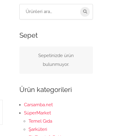
Arama:
Sepet
Sepetinizde ürün
bulunmuyor.
Ürün kategorileri
Carsamba.net
SüperMarket
Temel Gıda
Şarküteri