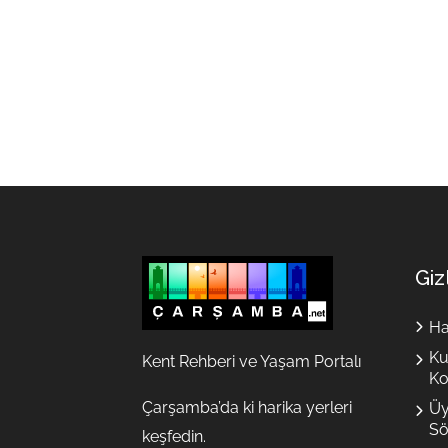
Giz
Ha
Ku
Kent Rehberi ve Yaşam Portalı
Ko
Çarşamba’da ki harika yerleri
Üy
Sö
keşfedin.