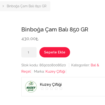
Binboğa Çam Balı 850 GR
Binboğa Çam Balı 850 GR
430,00
₺
Binboğa
Sepete Ekle
Çam
Balı
Stok kodu:
8690108008620
Kategoriler:
Bal &
850
Reçel
Marka:
Kuzey Çifliği
GR
adet
Kuzey Çifliği