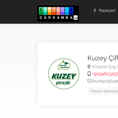
Pazaryeri
Kuzey Çifl
Kirazlık Çay
+905462325
kuzeyoglup
Henüz derecel