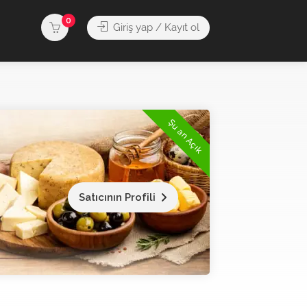
0
Giriş yap / Kayıt ol
Şu an Açık
Satıcının Profili