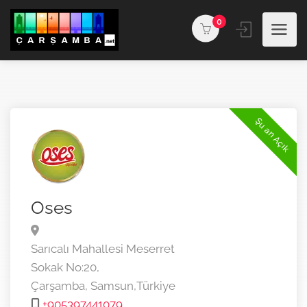
0
Şu an Açık
Oses
Sarıcalı Mahallesi Meserret
Sokak No:20,
Çarşamba,
Samsun,
Türkiye
+905397441079