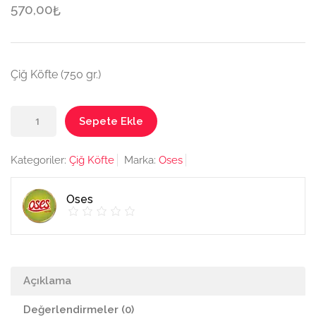
570,00
₺
Çiğ Köfte (750 gr.)
Çiğ
Sepete Ekle
Köfte
(750
Kategoriler:
Çiğ Köfte
Marka:
Oses
gr.)
adet
Oses
Açıklama
Değerlendirmeler (0)