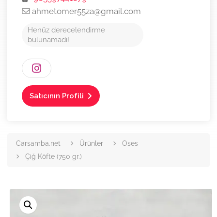
ahmetomer55za@gmail.com
Henüz derecelendirme
bulunamadı!
Satıcının Profili
Carsamba.net
Ürünler
Oses
Çiğ Köfte (750 gr.)