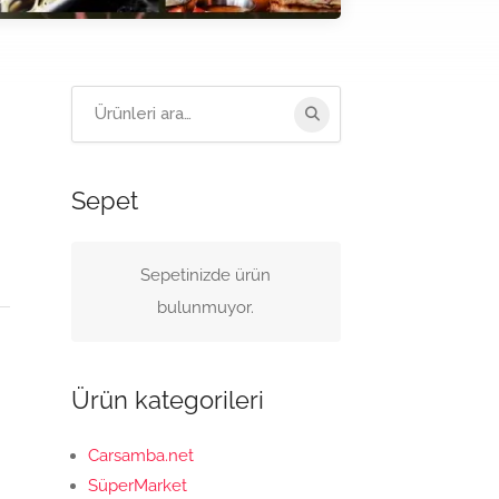
Arama:
Sepet
Sepetinizde ürün
bulunmuyor.
Ürün kategorileri
Carsamba.net
SüperMarket