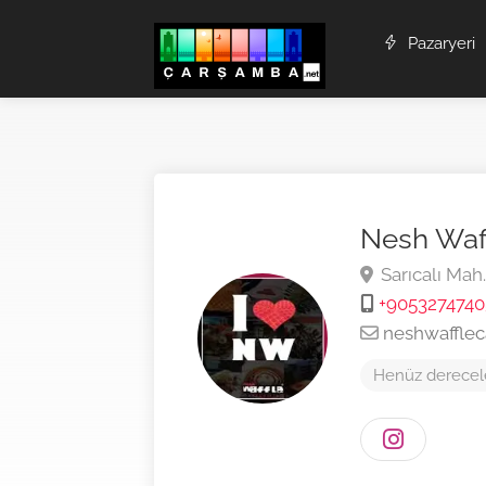
Pazaryeri
Nesh Waf
Sarıcalı Mah
+9053274740
neshwaffle
Henüz derecel