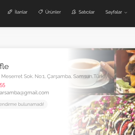
İlanlar
Ürünler
Satıcılar
Sayfalar
fle
. Meserret Sok. No:1,
Çarşamba,
Samsun,
Türkiye
55
carsamba@gmail.com
endirme bulunamadı!