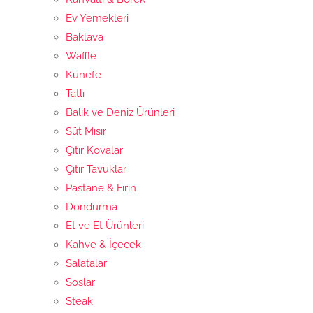
Ev Yemekleri
Baklava
Waffle
Künefe
Tatlı
Balık ve Deniz Ürünleri
Süt Mısır
Çıtır Kovalar
Çıtır Tavuklar
Pastane & Fırın
Dondurma
Et ve Et Ürünleri
Kahve & İçecek
Salatalar
Soslar
Steak