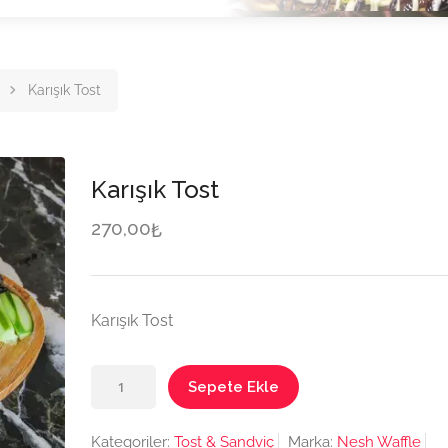
Karışık Tost
Karışık Tost
270,00
₺
Karışık Tost
Karışık
Sepete Ekle
Tost
adet
Kategoriler:
Tost & Sandviç
Marka:
Nesh Waffle