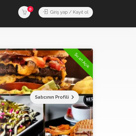
0
Giriş yap / Kayıt ol
Şu an Açık
Satıcının Profili