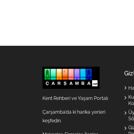
Giz
Ha
Ku
Kent Rehberi ve Yaşam Portalı
Ko
Çarşamba’da ki harika yerleri
Üy
Sö
keşfedin.
Giz
Pol