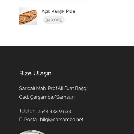
Açık Karışık Pide
340,00
₺
Bize Ulaşın
Sarıcalı Mah. Prof.Ali Fuat Başgil
Cad. Çarşamba/Samsun
Telefon: 0544 433 0 533
E-Posta:
bilgi@carsamba.net