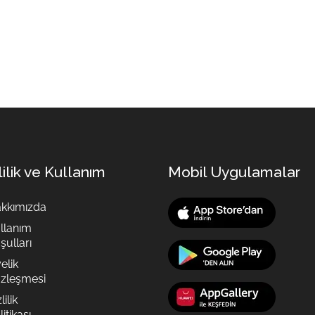
lilik ve Kullanım
Mobil Uygulamalar
kkımızda
llanım
şulları
elik
zleşmesi
lilik
itikası