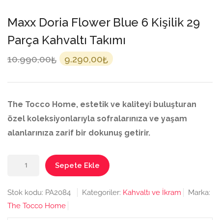
Maxx Doria Flower Blue 6 Kişilik 29
Parça Kahvaltı Takımı
Orijinal
Şu
10.990,00
9.290,00
₺
₺
fiyat:
andaki
10.990,00₺.
fiyat:
9.290,00₺.
The Tocco Home, estetik ve kaliteyi buluşturan
özel koleksiyonlarıyla sofralarınıza ve yaşam
alanlarınıza zarif bir dokunuş getirir.
Maxx
Sepete Ekle
Doria
Flower
Stok kodu:
PA2084
Kategoriler:
Kahvaltı ve İkram
Marka:
Blue
The Tocco Home
6