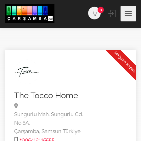
0
Mağaza Kapalı
The Tocco Home
Sungurlu Mah. Sungurlu Cd.
No:6A,
Çarşamba,
Samsun,
Türkiye
+905412115555