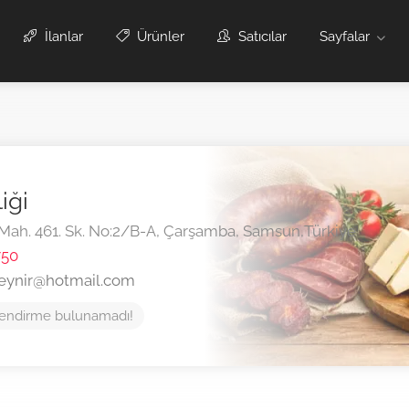
İlanlar
Ürünler
Satıcılar
Sayfalar
iği
 Mah. 461. Sk. No:2/B-A,
Çarşamba,
Samsun,
Türkiye
750
eynir@hotmail.com
endirme bulunamadı!