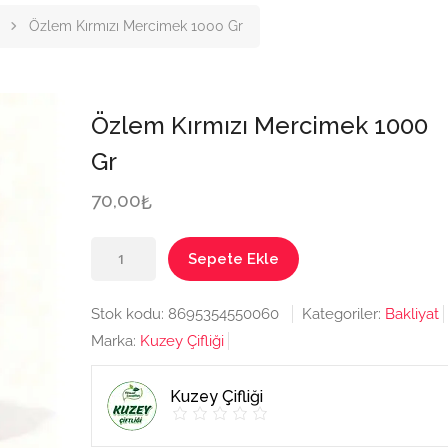
Özlem Kırmızı Mercimek 1000 Gr
Özlem Kırmızı Mercimek 1000
Gr
70,00
₺
Özlem
Sepete Ekle
Kırmızı
Mercimek
Stok kodu:
8695354550060
Kategoriler:
Bakliyat
1000
Marka:
Kuzey Çifliği
Gr
adet
Kuzey Çifliği