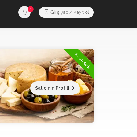
0
Giriş yap / Kayıt ol
Şu an Açık
Satıcının Profili