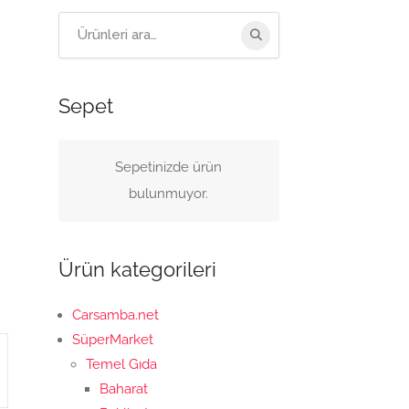
Arama:
Sepet
Sepetinizde ürün
bulunmuyor.
Ürün kategorileri
Carsamba.net
SüperMarket
Temel Gıda
Baharat