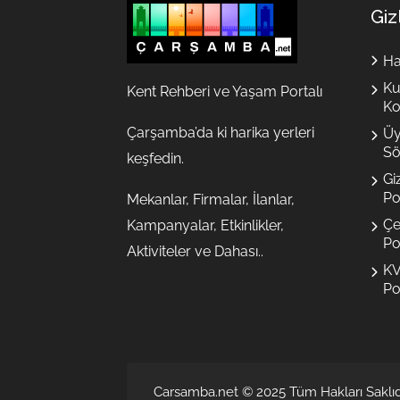
Giz
Ha
Ku
Kent Rehberi ve Yaşam Portalı
Ko
Çarşamba’da ki harika yerleri
Üy
Sö
keşfedin.
Giz
Pol
Mekanlar, Firmalar, İlanlar,
Çe
Kampanyalar, Etkinlikler,
Pol
Aktiviteler ve Dahası..
K
Pol
Carsamba.net © 2025 Tüm Hakları Saklıdı