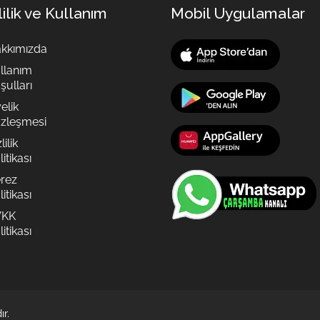
lilik ve Kullanım
Mobil Uygulamalar
kkımızda
llanım
şulları
elik
zleşmesi
lilik
itikası
rez
itikası
VKK
itikası
r.