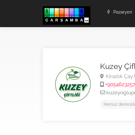
Pazaryeri
Kuzey Çifl
Kirazlık Çay
+905462325
kuzeyoglup
Henüz derecel