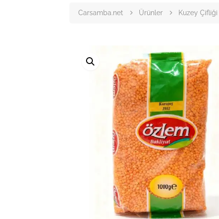
Carsamba.net
Ürünler
Kuzey Çifliği