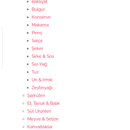
Bakliyat
Bulgur
Konserve
Makarna
Pirinç
Salça
Şeker
Sirke & Sos
Sıvı Yağ
Tuz
Un & İrmik
Zeytinyağı
Şarküteri
Et, Tavuk & Balık
Süt Ürünleri
Meyve & Sebze
Kahvaltılıklar