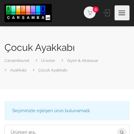
0
Çocuk Ayakkabı
Carsamba.net
Ürünler
Giyim & Aksesuar
Ayakkabı
Çocuk Ayakkabı
Seçiminizle eşleşen ürün bulunamadı.
Arama: